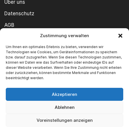
Über uns
Datenschutz
AGB
Zustimmung verwalten
Cookie-Richtlinie
Um Ihnen ein optimales Erlebnis zu bieten, verwenden wir
Impressum
Technologien wie Cookies, um Geräteinformationen zu speichern
bzw. darauf zuzugreifen. Wenn Sie diesen Technologien zustimmen,
können wir Daten wie das Surfverhalten oder eindeutige IDs auf
dieser Website verarbeiten. Wenn Sie Ihre Zustimmung nicht erteilen
oder zurückziehen, können bestimmte Merkmale und Funktionen
beeinträchtigt werden.
Akzeptieren
Copyright ©2026 SWT GmbH Built by
innovie.me
Ablehnen
Wir akzeptieren
Voreinstellungen anzeigen