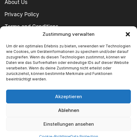
About Us
Privacy Policy
Terms and Conditions
Zustimmung verwalten
imprint
Um dir ein optimales Erlebnis zu bieten, verwenden wir Technologien
wie Cookies, um Geräteinformationen zu speichern und/oder darauf
zuzugreifen. Wenn du diesen Technologien zustimmst, können wir
Daten wie das Surfverhalten oder eindeutige IDs auf dieser Website
verarbeiten. Wenn du deine Zustimmung nicht erteilst oder
zurückziehst, können bestimmte Merkmale und Funktionen
beeinträchtigt werden.
Copyright © 2024 SWT GmbH
Akzeptieren
Ablehnen
We Accept
Einstellungen ansehen
Cookie-Richtlinie
Data Protection