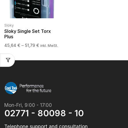
Sloky
Sloky Single Set Torx
Plus
45,64
€
–
51,79
€
inkl. MwSt.
Mon-Fri, 9:00 - 17:00
02771 - 80098 - 10
Telephone support and consultation