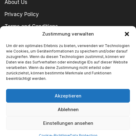
About Us
Privacy Policy
Terms and Conditions
Zustimmung verwalten
imprint
Um dir ein optimales Erlebnis zu bieten, verwenden wir Technologien
wie Cookies, um Geräteinformationen zu speichern und/oder darauf
zuzugreifen. Wenn du diesen Technologien zustimmst, können wir
Daten wie das Surfverhalten oder eindeutige IDs auf dieser Website
verarbeiten. Wenn du deine Zustimmung nicht erteilst oder
zurückziehst, können bestimmte Merkmale und Funktionen
beeinträchtigt werden.
Copyright © 2024 SWT GmbH
Akzeptieren
Ablehnen
We Accept
Einstellungen ansehen
Cookie-Richtlinie
Data Protection