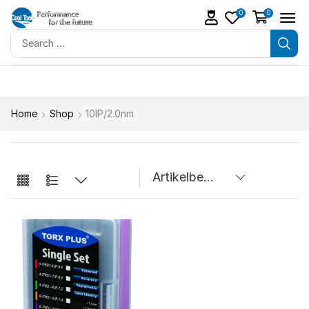
0
0
Home
Shop
10IP/2.0nm