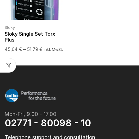
Sloky
Sloky Single Set Torx
Plus
45,64
€
–
51,79
€
inkl. MwSt.
Mon-Fri, 9:00 - 17:00
02771 - 80098 - 10
Telephone support and consultation