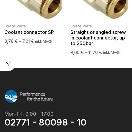
Spare Parts
Spare Parts
Coolant connector SP
Straight or angled screw
in coolant connector, up
3,78
€
–
7,01
€
inkl. MwSt.
to 250bar
9,60
€
–
11,76
€
inkl. MwSt.
Mon-Fri, 9:00 - 17:00
02771 - 80098 - 10