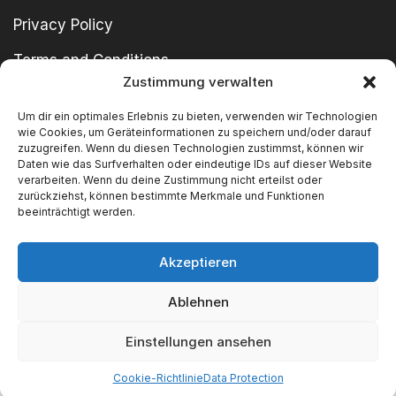
Privacy Policy
Terms and Conditions
Zustimmung verwalten
imprint
Um dir ein optimales Erlebnis zu bieten, verwenden wir Technologien
wie Cookies, um Geräteinformationen zu speichern und/oder darauf
zuzugreifen. Wenn du diesen Technologien zustimmst, können wir
Daten wie das Surfverhalten oder eindeutige IDs auf dieser Website
verarbeiten. Wenn du deine Zustimmung nicht erteilst oder
zurückziehst, können bestimmte Merkmale und Funktionen
beeinträchtigt werden.
Copyright © 2024 SWT GmbH
Akzeptieren
Ablehnen
We Accept
Einstellungen ansehen
Cookie-Richtlinie
Data Protection
Categories
Find us
Blog
FAQ