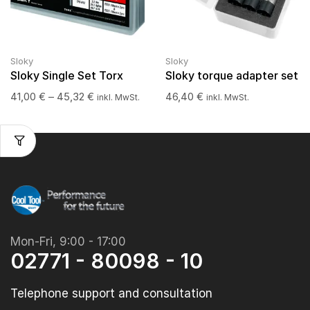
Sloky
Sloky
Sloky Single Set Torx
Sloky torque adapter set
41,00
€
–
45,32
€
46,40
€
inkl. MwSt.
inkl. MwSt.
Mon-Fri, 9:00 - 17:00
02771 - 80098 - 10
Telephone support and consultation