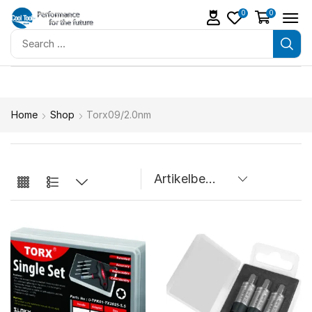
0
0
Home
Shop
Torx09/2.0nm