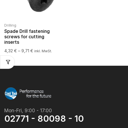
Drilling
Spade Drill fastening
screws for cutting
inserts
4,32
€
–
9,71
€
inkl. MwSt.
Mon-Fri, 9:00 - 17:00
02771 - 80098 - 10