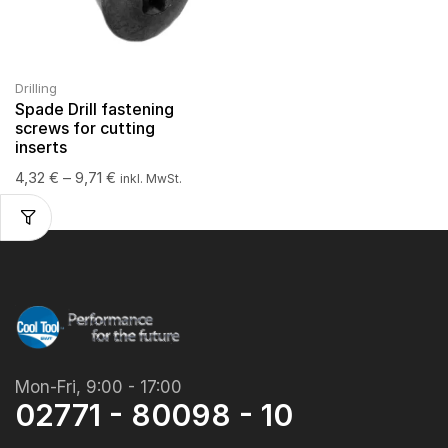
Drilling
Spade Drill fastening
screws for cutting
inserts
4,32
€
–
9,71
€
inkl. MwSt.
Mon-Fri, 9:00 - 17:00
02771 - 80098 - 10