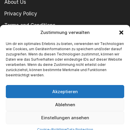
About Us
Privacy Policy
Terms and Conditions
Zustimmung verwalten
imprint
Um dir ein optimales Erlebnis zu bieten, verwenden wir Technologien
wie Cookies, um Geräteinformationen zu speichern und/oder darauf
zuzugreifen. Wenn du diesen Technologien zustimmst, können wir
Daten wie das Surfverhalten oder eindeutige IDs auf dieser Website
verarbeiten. Wenn du deine Zustimmung nicht erteilst oder
zurückziehst, können bestimmte Merkmale und Funktionen
beeinträchtigt werden.
Copyright © 2024 SWT GmbH
Akzeptieren
Ablehnen
We Accept
Einstellungen ansehen
Cookie-Richtlinie
Data Protection