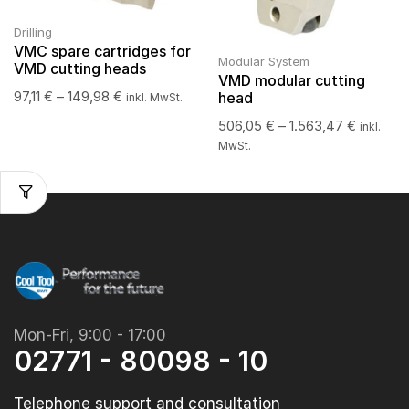
Drilling
VMC spare cartridges for
Modular System
VMD cutting heads
VMD modular cutting
97,11
€
–
149,98
€
head
inkl. MwSt.
506,05
€
–
1.563,47
€
inkl.
MwSt.
Mon-Fri, 9:00 - 17:00
02771 - 80098 - 10
Telephone support and consultation