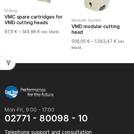
Drilling
VMC spare cartridges for
Modular System
VMD cutting heads
VMD modular cutting
97,11
€
–
149,98
€
head
inkl. MwSt.
506,05
€
–
1.563,47
€
inkl.
MwSt.
Mon-Fri, 9:00 - 17:00
02771 - 80098 - 10
Telephone support and consultation