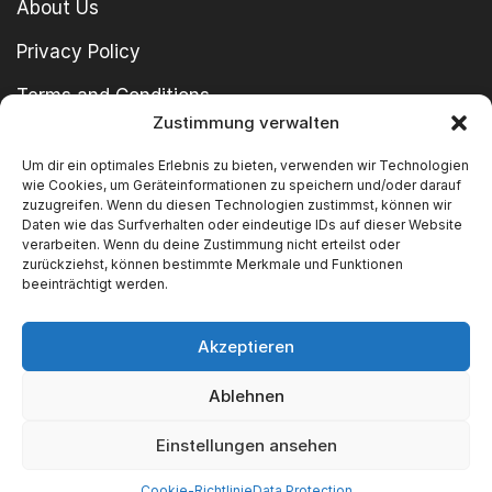
About Us
Privacy Policy
Terms and Conditions
Zustimmung verwalten
imprint
Um dir ein optimales Erlebnis zu bieten, verwenden wir Technologien
wie Cookies, um Geräteinformationen zu speichern und/oder darauf
zuzugreifen. Wenn du diesen Technologien zustimmst, können wir
Daten wie das Surfverhalten oder eindeutige IDs auf dieser Website
verarbeiten. Wenn du deine Zustimmung nicht erteilst oder
zurückziehst, können bestimmte Merkmale und Funktionen
beeinträchtigt werden.
Copyright © 2024 SWT GmbH
Akzeptieren
Ablehnen
We Accept
Einstellungen ansehen
Cookie-Richtlinie
Data Protection