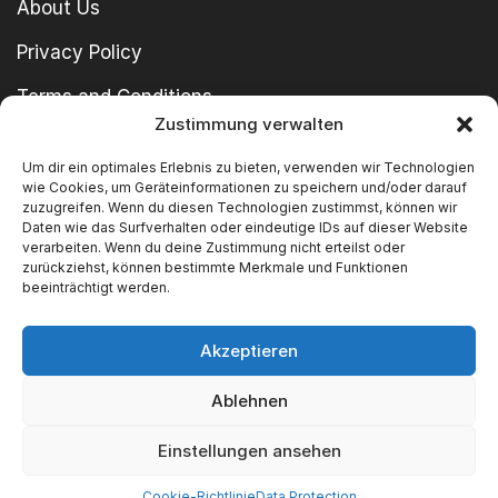
About Us
Privacy Policy
Terms and Conditions
Zustimmung verwalten
imprint
Um dir ein optimales Erlebnis zu bieten, verwenden wir Technologien
wie Cookies, um Geräteinformationen zu speichern und/oder darauf
zuzugreifen. Wenn du diesen Technologien zustimmst, können wir
Daten wie das Surfverhalten oder eindeutige IDs auf dieser Website
verarbeiten. Wenn du deine Zustimmung nicht erteilst oder
zurückziehst, können bestimmte Merkmale und Funktionen
beeinträchtigt werden.
Copyright © 2024 SWT GmbH
Akzeptieren
Ablehnen
We Accept
Einstellungen ansehen
Cookie-Richtlinie
Data Protection