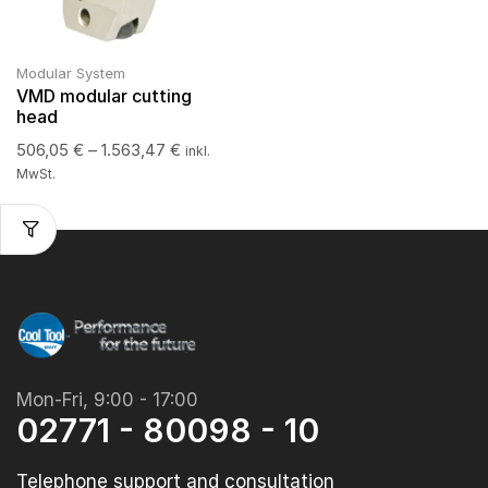
Modular System
VMD modular cutting
head
506,05
€
–
1.563,47
€
inkl.
MwSt.
Mon-Fri, 9:00 - 17:00
02771 - 80098 - 10
Telephone support and consultation