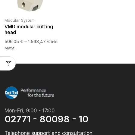
Modular System
VMD modular cutting
head
506,05
€
–
1.563,47
€
inkl.
MwSt.
Mon-Fri, 9:00 - 17:00
02771 - 80098 - 10
Telephone support and consultation