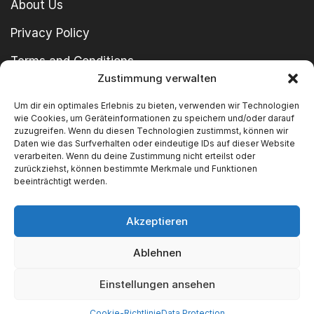
About Us
Privacy Policy
Terms and Conditions
Zustimmung verwalten
imprint
Um dir ein optimales Erlebnis zu bieten, verwenden wir Technologien
wie Cookies, um Geräteinformationen zu speichern und/oder darauf
zuzugreifen. Wenn du diesen Technologien zustimmst, können wir
Daten wie das Surfverhalten oder eindeutige IDs auf dieser Website
verarbeiten. Wenn du deine Zustimmung nicht erteilst oder
zurückziehst, können bestimmte Merkmale und Funktionen
beeinträchtigt werden.
Copyright © 2024 SWT GmbH
Akzeptieren
Ablehnen
We Accept
Einstellungen ansehen
Cookie-Richtlinie
Data Protection