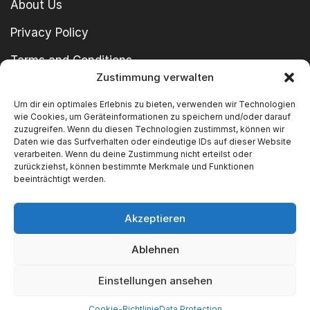
About Us
Privacy Policy
Terms and Conditions
Zustimmung verwalten
imprint
Um dir ein optimales Erlebnis zu bieten, verwenden wir Technologien
wie Cookies, um Geräteinformationen zu speichern und/oder darauf
zuzugreifen. Wenn du diesen Technologien zustimmst, können wir
Daten wie das Surfverhalten oder eindeutige IDs auf dieser Website
verarbeiten. Wenn du deine Zustimmung nicht erteilst oder
zurückziehst, können bestimmte Merkmale und Funktionen
beeinträchtigt werden.
Copyright © 2024 SWT GmbH
Akzeptieren
Ablehnen
We Accept
Einstellungen ansehen
Cookie-Richtlinie
Data Protection