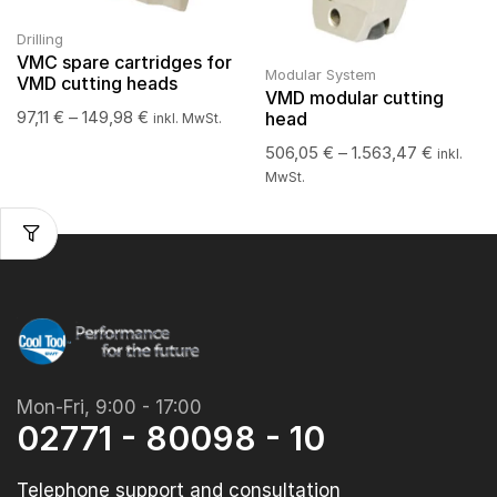
Drilling
VMC spare cartridges for
Modular System
VMD cutting heads
VMD modular cutting
97,11
€
–
149,98
€
head
inkl. MwSt.
506,05
€
–
1.563,47
€
inkl.
MwSt.
Mon-Fri, 9:00 - 17:00
02771 - 80098 - 10
Telephone support and consultation