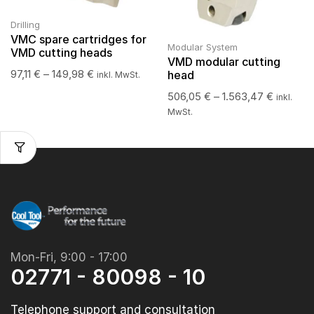
Drilling
VMC spare cartridges for
Modular System
VMD cutting heads
VMD modular cutting
97,11
€
–
149,98
€
head
inkl. MwSt.
506,05
€
–
1.563,47
€
inkl.
MwSt.
Mon-Fri, 9:00 - 17:00
02771 - 80098 - 10
Telephone support and consultation