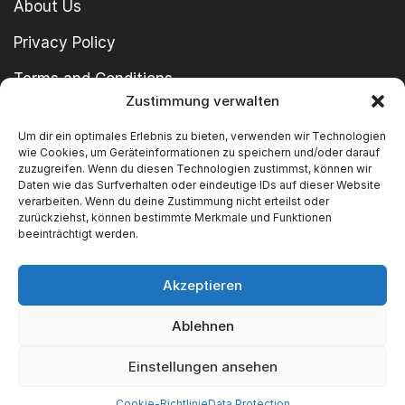
About Us
Privacy Policy
Terms and Conditions
Zustimmung verwalten
imprint
Um dir ein optimales Erlebnis zu bieten, verwenden wir Technologien
wie Cookies, um Geräteinformationen zu speichern und/oder darauf
zuzugreifen. Wenn du diesen Technologien zustimmst, können wir
Daten wie das Surfverhalten oder eindeutige IDs auf dieser Website
verarbeiten. Wenn du deine Zustimmung nicht erteilst oder
zurückziehst, können bestimmte Merkmale und Funktionen
beeinträchtigt werden.
Copyright © 2024 SWT GmbH
Akzeptieren
Ablehnen
We Accept
Einstellungen ansehen
Cookie-Richtlinie
Data Protection