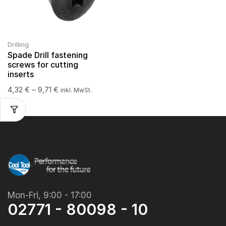
Drilling
Spade Drill fastening
screws for cutting
inserts
4,32
€
–
9,71
€
inkl. MwSt.
Mon-Fri, 9:00 - 17:00
02771 - 80098 - 10