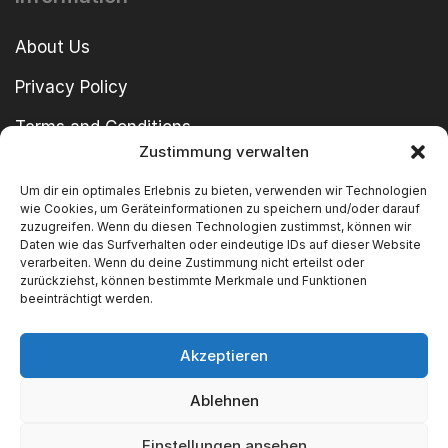
About Us
Privacy Policy
Terms and Conditions
Zustimmung verwalten
imprint
Um dir ein optimales Erlebnis zu bieten, verwenden wir Technologien
wie Cookies, um Geräteinformationen zu speichern und/oder darauf
zuzugreifen. Wenn du diesen Technologien zustimmst, können wir
Daten wie das Surfverhalten oder eindeutige IDs auf dieser Website
verarbeiten. Wenn du deine Zustimmung nicht erteilst oder
zurückziehst, können bestimmte Merkmale und Funktionen
beeinträchtigt werden.
Copyright © 2024 SWT GmbH
Akzeptieren
Ablehnen
We Accept
Einstellungen ansehen