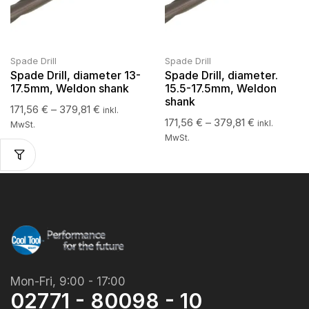
Spade Drill
Spade Drill
Spade Drill, diameter 13-
Spade Drill, diameter.
17.5mm, Weldon shank
15.5-17.5mm, Weldon
shank
171,56
€
–
379,81
€
inkl.
171,56
€
–
379,81
€
inkl.
MwSt.
MwSt.
Mon-Fri, 9:00 - 17:00
02771 - 80098 - 10