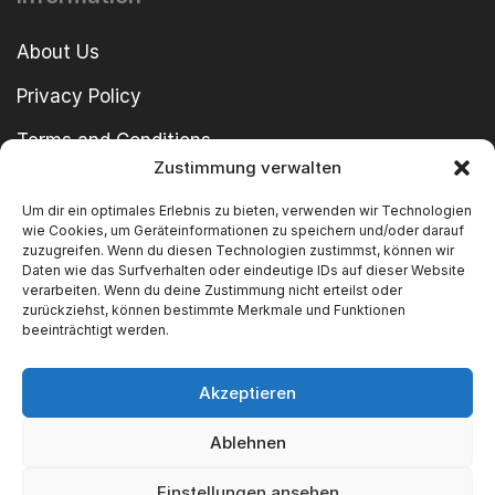
About Us
Privacy Policy
Terms and Conditions
Zustimmung verwalten
imprint
Um dir ein optimales Erlebnis zu bieten, verwenden wir Technologien
wie Cookies, um Geräteinformationen zu speichern und/oder darauf
zuzugreifen. Wenn du diesen Technologien zustimmst, können wir
Daten wie das Surfverhalten oder eindeutige IDs auf dieser Website
verarbeiten. Wenn du deine Zustimmung nicht erteilst oder
zurückziehst, können bestimmte Merkmale und Funktionen
beeinträchtigt werden.
Copyright © 2024 SWT GmbH
Akzeptieren
Ablehnen
We Accept
Einstellungen ansehen