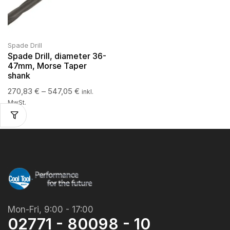
Spade Drill
Spade Drill, diameter 36-
47mm, Morse Taper
shank
270,83
€
–
547,05
€
inkl.
MwSt.
Mon-Fri, 9:00 - 17:00
02771 - 80098 - 10