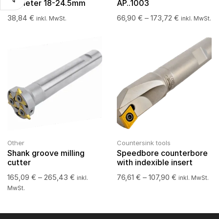
diameter 18-24.5mm
AP..1003
38,84
€
66,90
€
–
173,72
€
inkl. MwSt.
inkl. MwSt.
Other
Countersink tools
Shank groove milling
Speedbore counterbore
cutter
with indexible insert
165,09
€
–
265,43
€
76,61
€
–
107,90
€
inkl.
inkl. MwSt.
MwSt.