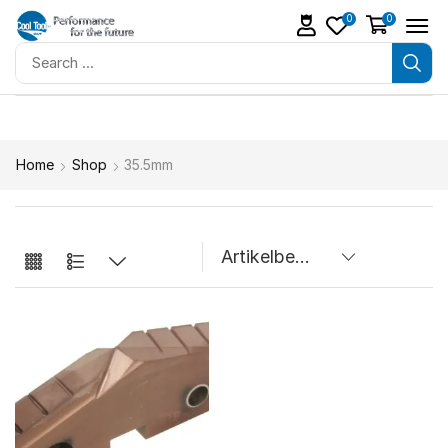
0
0
Home
Shop
35.5mm