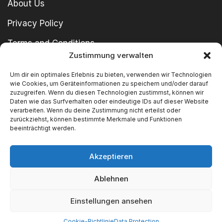
About Us
Privacy Policy
Terms and Conditions
Zustimmung verwalten
imprint
Um dir ein optimales Erlebnis zu bieten, verwenden wir Technologien
wie Cookies, um Geräteinformationen zu speichern und/oder darauf
zuzugreifen. Wenn du diesen Technologien zustimmst, können wir
Daten wie das Surfverhalten oder eindeutige IDs auf dieser Website
verarbeiten. Wenn du deine Zustimmung nicht erteilst oder
zurückziehst, können bestimmte Merkmale und Funktionen
beeinträchtigt werden.
Copyright © 2024 SWT GmbH
Akzeptieren
Ablehnen
We Accept
Einstellungen ansehen
Cookie-Richtlinie
Data Protection