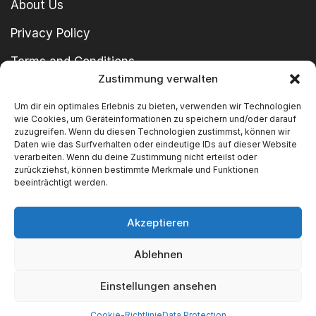
About Us
Privacy Policy
Terms and Conditions
Zustimmung verwalten
imprint
Um dir ein optimales Erlebnis zu bieten, verwenden wir Technologien
wie Cookies, um Geräteinformationen zu speichern und/oder darauf
zuzugreifen. Wenn du diesen Technologien zustimmst, können wir
Daten wie das Surfverhalten oder eindeutige IDs auf dieser Website
verarbeiten. Wenn du deine Zustimmung nicht erteilst oder
zurückziehst, können bestimmte Merkmale und Funktionen
beeinträchtigt werden.
Copyright © 2024 SWT GmbH
Akzeptieren
Ablehnen
We Accept
Einstellungen ansehen
Cookie-Richtlinie
Data Protection