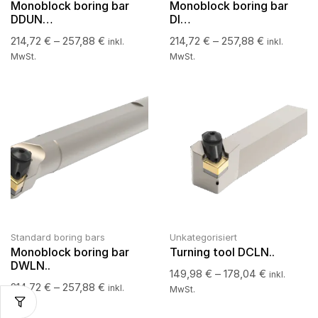
Monoblock boring bar
Monoblock boring bar
DDUN…
DI…
214,72
€
–
257,88
€
214,72
€
–
257,88
€
inkl.
inkl.
MwSt.
MwSt.
Standard boring bars
Unkategorisiert
Monoblock boring bar
Turning tool DCLN..
DWLN..
149,98
€
–
178,04
€
inkl.
214,72
€
–
257,88
€
inkl.
MwSt.
MwSt.