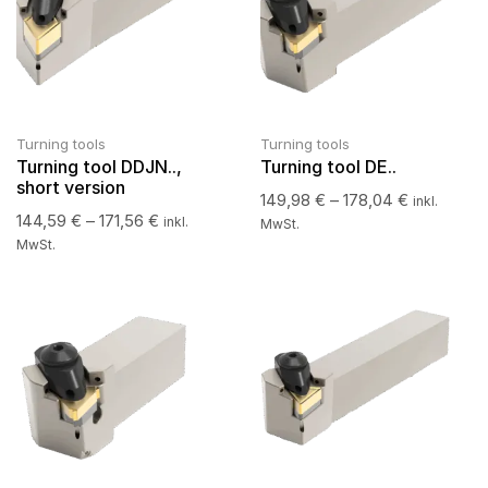
Turning tools
Turning tools
Turning tool DDJN..,
Turning tool DE..
short version
149,98
€
–
178,04
€
inkl.
144,59
€
–
171,56
€
inkl.
MwSt.
MwSt.