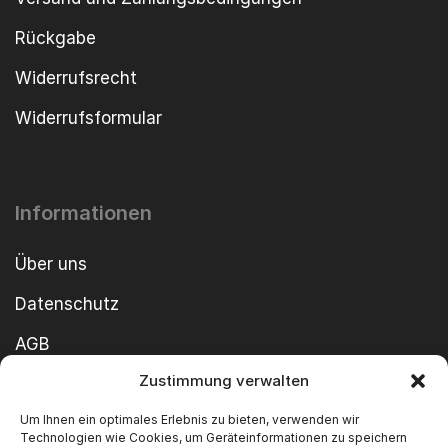
Rückgabe
Widerrufsrecht
Widerrufsformular
Informationen
Über uns
Datenschutz
AGB
Zustimmung verwalten
Cookie-Richtlinie
Um Ihnen ein optimales Erlebnis zu bieten, verwenden wir
Impressum
Technologien wie Cookies, um Geräteinformationen zu speichern