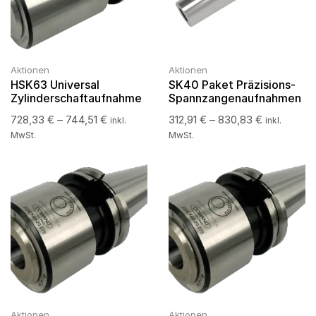
Aktionen
Aktionen
HSK63 Universal
SK40 Paket Präzisions-
Zylinderschaftaufnahme
Spannzangenaufnahmen
728,33
€
–
744,51
€
312,91
€
–
830,83
€
inkl.
inkl.
MwSt.
MwSt.
Aktionen
Aktionen