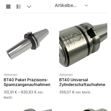
Aktionen
Aktionen
BT40 Paket Präzisions-
BT40 Universal
Spannzangenaufnahmen
Zylinderschaftaufnahme
312,91
€
–
830,83
€
356,07
€
inkl.
inkl. MwSt.
MwSt.