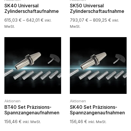
SK40 Universal
SK50 Universal
Zylinderschaftaufnahme
Zylinderschaftaufnahme
615,03
€
–
642,01
€
793,07
€
–
809,25
€
inkl.
inkl.
MwSt.
MwSt.
Aktionen
Aktionen
BT40 Set Präzisions-
SK40 Set Präzisions-
Spannzangenaufnahmen
Spannzangenaufnahmen
156,46
€
156,46
€
inkl. MwSt.
inkl. MwSt.