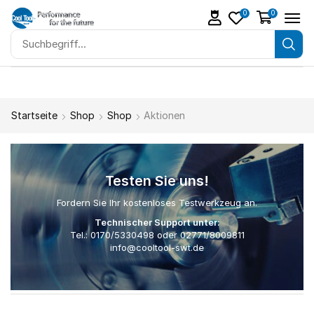
0
0
Startseite
Shop
Shop
Aktionen
Testen Sie uns!
Fordern Sie Ihr kostenloses Testwerkzeug an.
Technischer Support unter:
Tel.:
0170/5330498
oder
02771/8009811
info@cooltool-swt.de