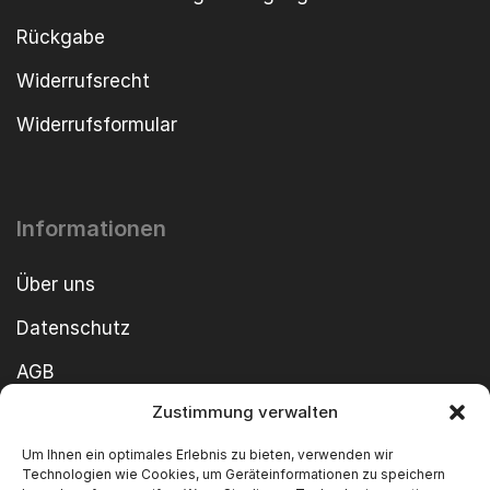
Rückgabe
Widerrufsrecht
Widerrufsformular
Informationen
Über uns
Datenschutz
AGB
Zustimmung verwalten
Cookie-Richtlinie
Um Ihnen ein optimales Erlebnis zu bieten, verwenden wir
Impressum
Technologien wie Cookies, um Geräteinformationen zu speichern