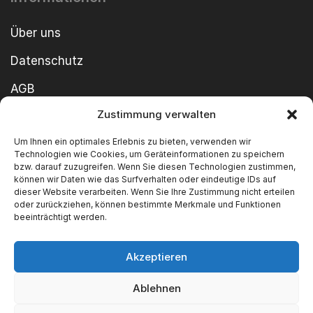
Über uns
Datenschutz
AGB
Zustimmung verwalten
Cookie-Richtlinie
Um Ihnen ein optimales Erlebnis zu bieten, verwenden wir
Impressum
Technologien wie Cookies, um Geräteinformationen zu speichern
bzw. darauf zuzugreifen. Wenn Sie diesen Technologien zustimmen,
können wir Daten wie das Surfverhalten oder eindeutige IDs auf
dieser Website verarbeiten. Wenn Sie Ihre Zustimmung nicht erteilen
oder zurückziehen, können bestimmte Merkmale und Funktionen
beeinträchtigt werden.
Akzeptieren
Copyright ©2026 SWT GmbH Built by
innovie.me
Ablehnen
Wir akzeptieren