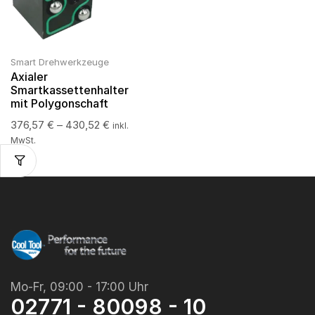
Smart Drehwerkzeuge
Axialer
Smartkassettenhalter
mit Polygonschaft
376,57
€
–
430,52
€
inkl.
MwSt.
Mo-Fr, 09:00 - 17:00 Uhr
02771 - 80098 - 10