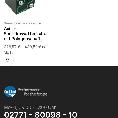
Smart Drehwerkzeuge
Axialer
Smartkassettenhalter
mit Polygonschaft
376,57
€
–
430,52
€
inkl.
MwSt.
Mo-Fr, 09:00 - 17:00 Uhr
02771 - 80098 - 10