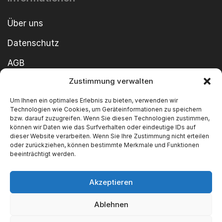
Über uns
Datenschutz
AGB
Zustimmung verwalten
Cookie-Richtlinie
Um Ihnen ein optimales Erlebnis zu bieten, verwenden wir
Impressum
Technologien wie Cookies, um Geräteinformationen zu speichern
bzw. darauf zuzugreifen. Wenn Sie diesen Technologien zustimmen,
können wir Daten wie das Surfverhalten oder eindeutige IDs auf
dieser Website verarbeiten. Wenn Sie Ihre Zustimmung nicht erteilen
oder zurückziehen, können bestimmte Merkmale und Funktionen
beeinträchtigt werden.
Akzeptieren
Copyright ©2026 SWT GmbH Built by
innovie.me
Ablehnen
Wir akzeptieren