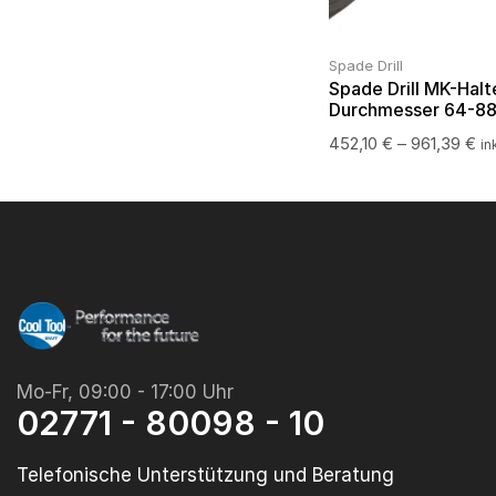
Spade Drill
Spade Drill MK-Halt
Durchmesser 64-
452,10
€
–
961,39
€
in
Mo-Fr, 09:00 - 17:00 Uhr
02771 - 80098 - 10
Telefonische Unterstützung und Beratung