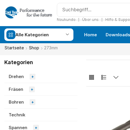
❘
❘
Neukunde
Über uns
Hilfe & Suppo
Alle Kategorien
Home
Download
Startseite
Shop
273mm
Kategorien
Drehen
+
Fräsen
+
Bohren
+
Technik
Spannen
+