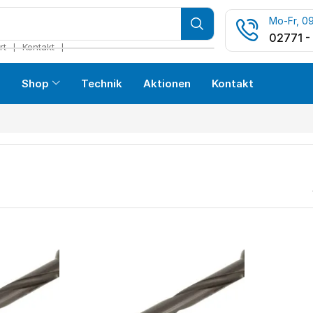
Mo-Fr, 09
02771 -
❘
❘
rt
Kontakt
s
Shop
Technik
Aktionen
Kontakt