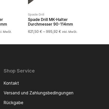
Spade Drill
er
Spade Drill MK-Halter
88mm
Durchmesser 90-114mm
621,50
€
–
995,92
€
kl. MwSt.
inkl. MwSt.
Shop Service
Kontakt
Versand und Zahlungsbedingungen
Rückgabe