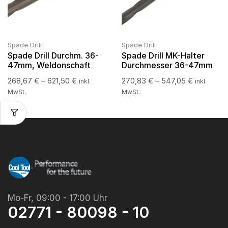
Spade Drill
Spade Drill
Spade Drill Durchm. 36-
Spade Drill MK-Halter
47mm, Weldonschaft
Durchmesser 36-47mm
268,67
€
–
621,50
€
270,83
€
–
547,05
€
inkl.
inkl.
MwSt.
MwSt.
Mo-Fr, 09:00 - 17:00 Uhr
02771 - 80098 - 10