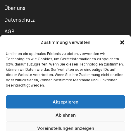
Über uns
Datenschutz
AGB
Zustimmung verwalten
Cookie-Richtlinie
Um Ihnen ein optimales Erlebnis zu bieten, verwenden wir
Impressum
Technologien wie Cookies, um Geräteinformationen zu speichern
bzw. darauf zuzugreifen. Wenn Sie diesen Technologien zustimmen,
können wir Daten wie das Surfverhalten oder eindeutige IDs auf
dieser Website verarbeiten. Wenn Sie Ihre Zustimmung nicht erteilen
oder zurückziehen, können bestimmte Merkmale und Funktionen
beeinträchtigt werden.
Akzeptieren
Copyright ©2026 SWT GmbH Built by
innovie.me
Ablehnen
Wir akzeptieren
Voreinstellungen anzeigen