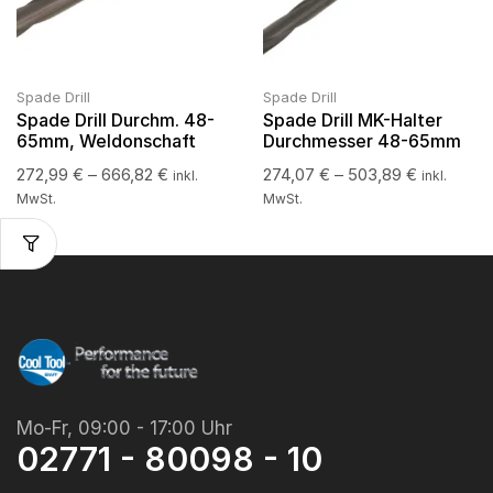
Spade Drill
Spade Drill
Spade Drill Durchm. 48-
Spade Drill MK-Halter
65mm, Weldonschaft
Durchmesser 48-65mm
272,99
€
–
666,82
€
274,07
€
–
503,89
€
inkl.
inkl.
MwSt.
MwSt.
Mo-Fr, 09:00 - 17:00 Uhr
02771 - 80098 - 10