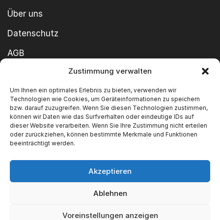
Über uns
Datenschutz
AGB
Zustimmung verwalten
Cookie-Richtlinie
Um Ihnen ein optimales Erlebnis zu bieten, verwenden wir
Impressum
Technologien wie Cookies, um Geräteinformationen zu speichern
bzw. darauf zuzugreifen. Wenn Sie diesen Technologien zustimmen,
können wir Daten wie das Surfverhalten oder eindeutige IDs auf
dieser Website verarbeiten. Wenn Sie Ihre Zustimmung nicht erteilen
oder zurückziehen, können bestimmte Merkmale und Funktionen
beeinträchtigt werden.
Akzeptieren
Copyright ©2026 SWT GmbH Built by
innovie.me
Ablehnen
Wir akzeptieren
Voreinstellungen anzeigen