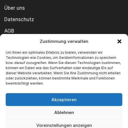
Über uns
Datenschutz
AGB
Zustimmung verwalten
Cookie-Richtlinie
Um Ihnen ein optimales Erlebnis zu bieten, verwenden wir
Impressum
Technologien wie Cookies, um Geräteinformationen zu speichern
bzw. darauf zuzugreifen. Wenn Sie diesen Technologien zustimmen,
können wir Daten wie das Surfverhalten oder eindeutige IDs auf
dieser Website verarbeiten. Wenn Sie Ihre Zustimmung nicht erteilen
oder zurückziehen, können bestimmte Merkmale und Funktionen
beeinträchtigt werden.
Akzeptieren
Copyright ©2026 SWT GmbH Built by
innovie.me
Ablehnen
Wir akzeptieren
Voreinstellungen anzeigen