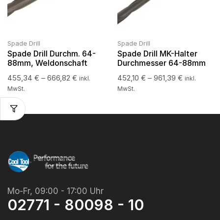
Spade Drill
Spade Drill
Spade Drill Durchm. 64-
Spade Drill MK-Halter
88mm, Weldonschaft
Durchmesser 64-88mm
455,34
€
–
666,82
€
452,10
€
–
961,39
€
inkl.
inkl.
MwSt.
MwSt.
Mo-Fr, 09:00 - 17:00 Uhr
02771 - 80098 - 10