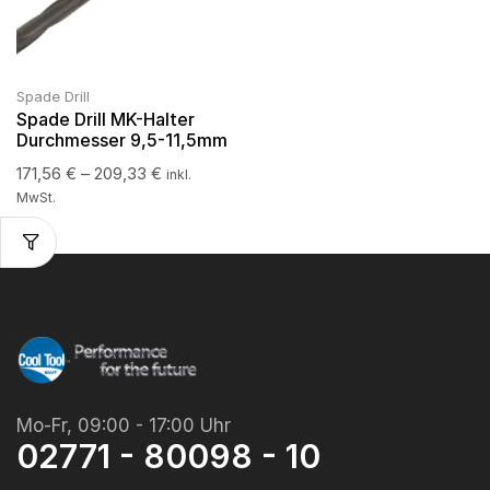
Spade Drill
Spade Drill MK-Halter
Durchmesser 9,5-11,5mm
171,56
€
–
209,33
€
inkl.
MwSt.
Mo-Fr, 09:00 - 17:00 Uhr
02771 - 80098 - 10