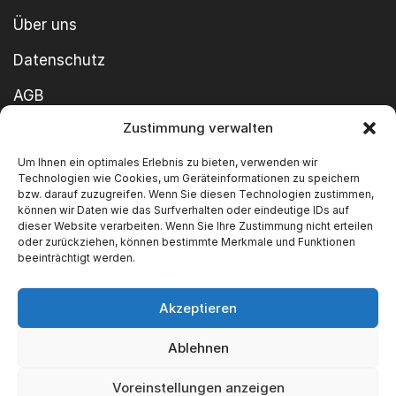
Über uns
Datenschutz
AGB
Zustimmung verwalten
Cookie-Richtlinie
Um Ihnen ein optimales Erlebnis zu bieten, verwenden wir
Impressum
Technologien wie Cookies, um Geräteinformationen zu speichern
bzw. darauf zuzugreifen. Wenn Sie diesen Technologien zustimmen,
können wir Daten wie das Surfverhalten oder eindeutige IDs auf
dieser Website verarbeiten. Wenn Sie Ihre Zustimmung nicht erteilen
oder zurückziehen, können bestimmte Merkmale und Funktionen
beeinträchtigt werden.
Akzeptieren
Copyright ©2026 SWT GmbH Built by
innovie.me
Ablehnen
Wir akzeptieren
Voreinstellungen anzeigen