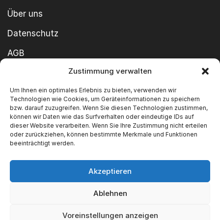
Über uns
Datenschutz
AGB
Zustimmung verwalten
Cookie-Richtlinie
Um Ihnen ein optimales Erlebnis zu bieten, verwenden wir
Impressum
Technologien wie Cookies, um Geräteinformationen zu speichern
bzw. darauf zuzugreifen. Wenn Sie diesen Technologien zustimmen,
können wir Daten wie das Surfverhalten oder eindeutige IDs auf
dieser Website verarbeiten. Wenn Sie Ihre Zustimmung nicht erteilen
oder zurückziehen, können bestimmte Merkmale und Funktionen
beeinträchtigt werden.
Akzeptieren
Copyright ©2026 SWT GmbH Built by
innovie.me
Ablehnen
Wir akzeptieren
Voreinstellungen anzeigen