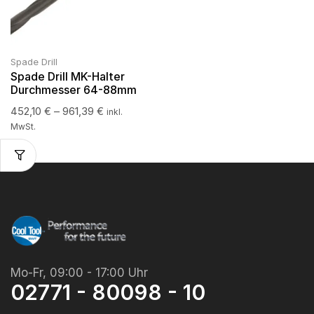
Spade Drill
Spade Drill MK-Halter
Durchmesser 64-88mm
452,10
€
–
961,39
€
inkl.
MwSt.
Mo-Fr, 09:00 - 17:00 Uhr
02771 - 80098 - 10