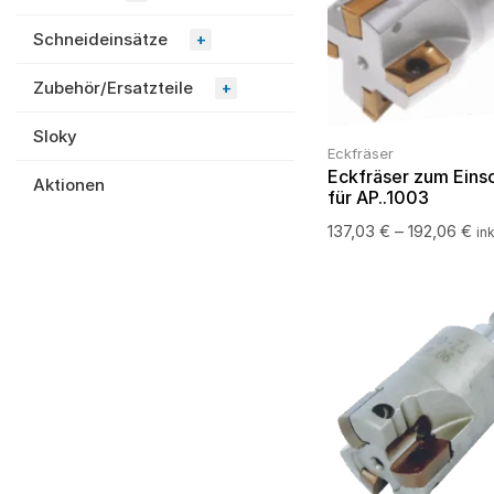
Schneideinsätze
+
Zubehör/Ersatzteile
+
Sloky
Eckfräser
Eckfräser zum Eins
Aktionen
für AP..1003
137,03
€
–
192,06
€
in