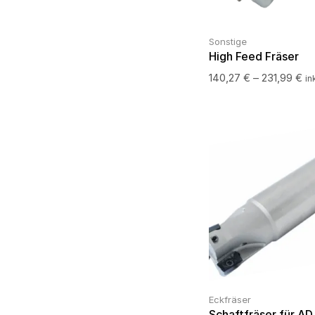
Sonstige
High Feed Fräser
140,27
€
–
231,99
€
in
Eckfräser
Schaftfräser für AD