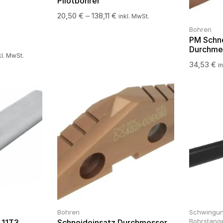
Pilotbohrer
20,50
€
–
138,11
€
inkl. MwSt.
Bohren
PM Schn
Durchme
kl. MwSt.
34,53
€
i
Bohren
Schwingu
Bohrstang
..11T3
Schneideinsatz Durchmesser