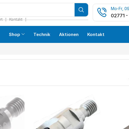
Mo-Fr, 09
02771 -
❘
❘
rt
Kontakt
s
Shop
Technik
Aktionen
Kontakt