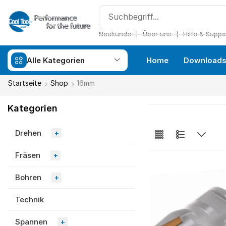
❘
❘
Neukunde
Über uns
Hilfe & Suppo
Alle Kategorien
Home
Download
Startseite
Shop
16mm
Kategorien
Drehen
+
Fräsen
+
Bohren
+
Technik
Spannen
+