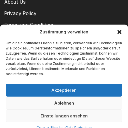
About Us
Privacy Policy
Terms and Conditions
Zustimmung verwalten
imprint
Um dir ein optimales Erlebnis zu bieten, verwenden wir Technologien
wie Cookies, um Geräteinformationen zu speichern und/oder darauf
zuzugreifen. Wenn du diesen Technologien zustimmst, können wir
Daten wie das Surfverhalten oder eindeutige IDs auf dieser Website
verarbeiten. Wenn du deine Zustimmung nicht erteilst oder
zurückziehst, können bestimmte Merkmale und Funktionen
beeinträchtigt werden.
Copyright © 2024 SWT GmbH
Akzeptieren
Ablehnen
We Accept
Einstellungen ansehen
Cookie-Richtlinie
Data Protection