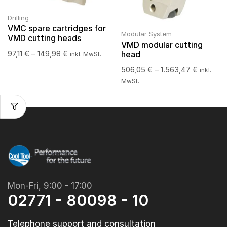
Drilling
VMC spare cartridges for
Modular System
VMD cutting heads
VMD modular cutting
97,11
€
–
149,98
€
head
inkl. MwSt.
506,05
€
–
1.563,47
€
inkl.
MwSt.
Mon-Fri, 9:00 - 17:00
02771 - 80098 - 10
Telephone support and consultation