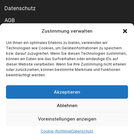
Datenschutz
AGB
Zustimmung verwalten
Cookie-Richtlinie
Um Ihnen ein optimales Erlebnis zu bieten, verwenden wir
Impressum
Technologien wie Cookies, um Geräteinformationen zu speichern
bzw. darauf zuzugreifen. Wenn Sie diesen Technologien zustimmen,
können wir Daten wie das Surfverhalten oder eindeutige IDs auf
dieser Website verarbeiten. Wenn Sie Ihre Zustimmung nicht erteilen
oder zurückziehen, können bestimmte Merkmale und Funktionen
beeinträchtigt werden.
Akzeptieren
Copyright ©2026 SWT GmbH Built by
innovie.me
Ablehnen
Wir akzeptieren
Voreinstellungen anzeigen
Cookie-Richtlinie
Datenschutz
Categories
Find us
Blog
FAQ