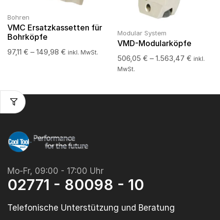
Bohren
VMC Ersatzkassetten für
Modular System
Bohrköpfe
VMD-Modularköpfe
97,11
€
–
149,98
€
inkl. MwSt.
506,05
€
–
1.563,47
€
inkl.
MwSt.
Mo-Fr, 09:00 - 17:00 Uhr
02771 - 80098 - 10
Telefonische Unterstützung und Beratung