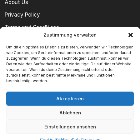
About Us
Privacy Policy
Terms and Conditions
Zustimmung verwalten
imprint
Um dir ein optimales Erlebnis zu bieten, verwenden wir Technologien
wie Cookies, um Geräteinformationen zu speichern und/oder darauf
zuzugreifen. Wenn du diesen Technologien zustimmst, können wir
Daten wie das Surfverhalten oder eindeutige IDs auf dieser Website
verarbeiten. Wenn du deine Zustimmung nicht erteilst oder
zurückziehst, können bestimmte Merkmale und Funktionen
beeinträchtigt werden.
Copyright © 2024 SWT GmbH
Akzeptieren
Ablehnen
We Accept
Einstellungen ansehen
Cookie-Richtlinie
Data Protection