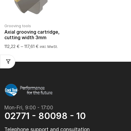
Grooving tools
Axial grooving cartridge,
cutting width 3mm
112,22
€
–
117,61
€
inkl. MwSt.
Mon-Fri, 9:00 - 17:00
02771 - 80098 - 10
Telephone support and consultation