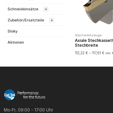
Schneideinsätze
+
Zubehör/Ersatzteile
+
Sloky
Stechwerkzeuge
Axiale Stechkasse
Aktionen
Stechbreite
112,22
€
–
117,61
€
inkl.
Mo-Fr, 09:00 - 17:00 Uhr