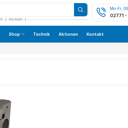
Mo-Fr, 09
02771 -
❘
❘
rt
Kontakt
s
Shop
Technik
Aktionen
Kontakt