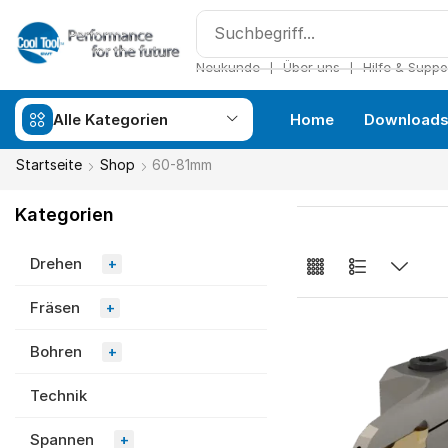
❘
❘
Neukunde
Über uns
Hilfe & Suppo
Alle Kategorien
Home
Download
Startseite
Shop
60-81mm
Kategorien
Drehen
+
Fräsen
+
Bohren
+
Technik
Spannen
+