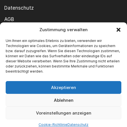
Datenschutz
AGB
Zustimmung verwalten
Cookie-Richtlinie
Um Ihnen ein optimales Erlebnis zu bieten, verwenden wir
Impressum
Technologien wie Cookies, um Geräteinformationen zu speichern
bzw. darauf zuzugreifen. Wenn Sie diesen Technologien zustimmen,
können wir Daten wie das Surfverhalten oder eindeutige IDs auf
dieser Website verarbeiten. Wenn Sie Ihre Zustimmung nicht erteilen
oder zurückziehen, können bestimmte Merkmale und Funktionen
beeinträchtigt werden.
Akzeptieren
Copyright ©2026 SWT GmbH Built by
innovie.me
Ablehnen
Wir akzeptieren
Voreinstellungen anzeigen
Cookie-Richtlinie
Datenschutz
Categories
Find us
Blog
FAQ