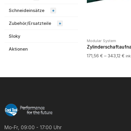
Schneideinsätze
+
Zubehör/Ersatzteile
+
Sloky
Modular System
Zylinderschaftauf
Aktionen
171,56
€
–
343,12
€
ink
Mo-Fr, 09:00 - 17:00 Uhr