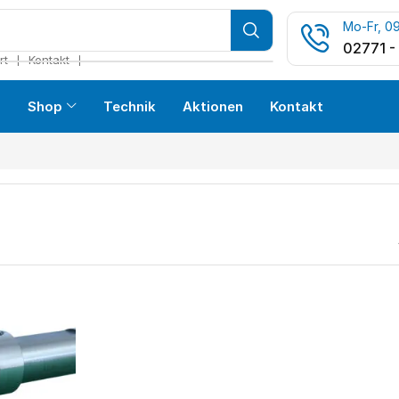
Mo-Fr, 09
02771 -
❘
❘
rt
Kontakt
s
Shop
Technik
Aktionen
Kontakt