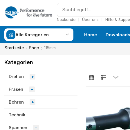
❘
❘
Neukunde
Über uns
Hilfe & Suppo
Alle Kategorien
Home
Download
Startseite
Shop
115mm
Kategorien
Drehen
+
Fräsen
+
Bohren
+
Technik
Spannen
+