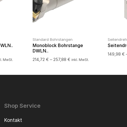
Standard Bohrstangen
Seitendre
DWLN..
Monoblock Bohrstange
Seitend
DWLN..
149,98
€
214,72
€
–
257,88
€
kl. MwSt.
inkl. MwSt.
Shop Service
Kontakt