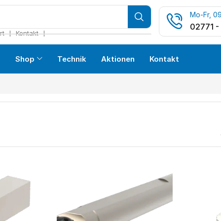
Mo-Fr, 09
02771 -
❘
❘
rt
Kontakt
s
Shop
Technik
Aktionen
Kontakt