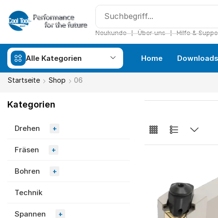
❘
❘
Neukunde
Über uns
Hilfe & Suppo
Alle Kategorien
Home
Download
Startseite
Shop
06
Kategorien
Drehen
+
Fräsen
+
Bohren
+
Technik
Spannen
+