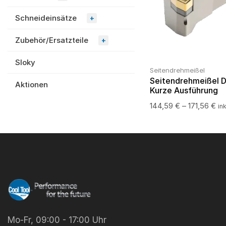
Schneideinsätze
+
Zubehör/Ersatzteile
+
Sloky
Seitendrehmeißel
Seitendrehmeißel 
Aktionen
Kurze Ausführung
144,59
€
–
171,56
€
in
Mo-Fr, 09:00 - 17:00 Uhr