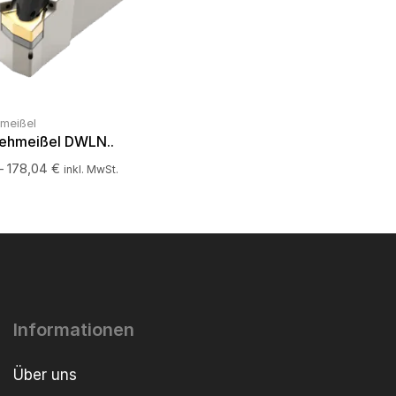
hmeißel
rehmeißel DWLN..
–
178,04
€
inkl. MwSt.
Informationen
Über uns