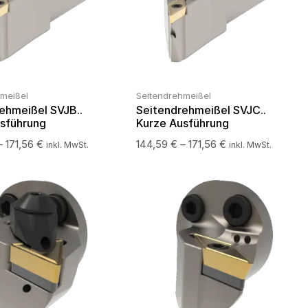
hmeißel
Seitendrehmeißel
ehmeißel SVJB..
Seitendrehmeißel SVJC..
sführung
Kurze Ausführung
–
171,56
€
144,59
€
–
171,56
€
inkl. MwSt.
inkl. MwSt.