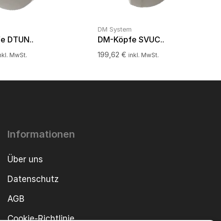
m
DM System
e DTUN..
DM-Köpfe SVUC..
199,62
€
nkl. MwSt.
inkl. MwSt.
Informationen
Über uns
Datenschutz
AGB
Cookie-Richtlinie