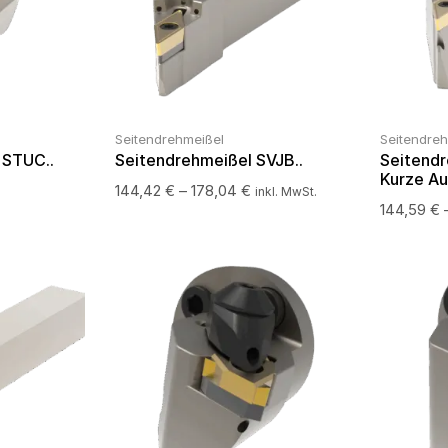
Seitendrehmeißel
Seitendre
 STUC..
Seitendrehmeißel SVJB..
Seitendr
Kurze Au
144,42
€
–
178,04
€
inkl. MwSt.
144,59
€