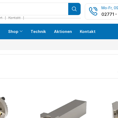
Mo-Fr, 09
02771 -
❘
❘
rt
Kontakt
s
Shop
Technik
Aktionen
Kontakt