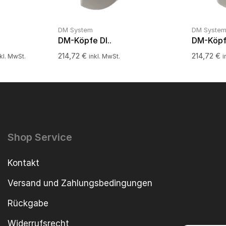
DM System
DM Syste
DM-Köpfe DI..
DM-Köpf
214,72
€
214,72
€
nkl. MwSt.
inkl. MwSt.
i
Shop Service
Kontakt
Versand und Zahlungsbedingungen
Rückgabe
Widerrufsrecht