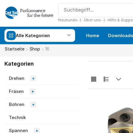
❘
❘
Neukunde
Über uns
Hilfe & Suppo
Alle Kategorien
Home
Download
Startseite
Shop
16
Kategorien
Drehen
+
Fräsen
+
Bohren
+
Technik
Spannen
+