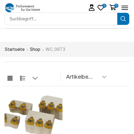
0
0
Startseite
Shop
WC..06T3