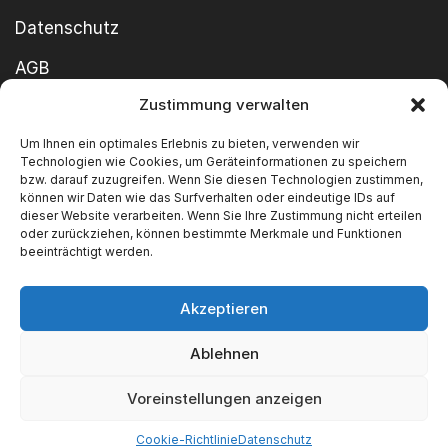
Datenschutz
AGB
Zustimmung verwalten
Cookie-Richtlinie
Um Ihnen ein optimales Erlebnis zu bieten, verwenden wir
Impressum
Technologien wie Cookies, um Geräteinformationen zu speichern
bzw. darauf zuzugreifen. Wenn Sie diesen Technologien zustimmen,
können wir Daten wie das Surfverhalten oder eindeutige IDs auf
dieser Website verarbeiten. Wenn Sie Ihre Zustimmung nicht erteilen
oder zurückziehen, können bestimmte Merkmale und Funktionen
beeinträchtigt werden.
Akzeptieren
Copyright ©2026 SWT GmbH Built by
innovie.me
Ablehnen
Wir akzeptieren
Voreinstellungen anzeigen
Cookie-Richtlinie
Datenschutz
Categories
Find us
Blog
FAQ