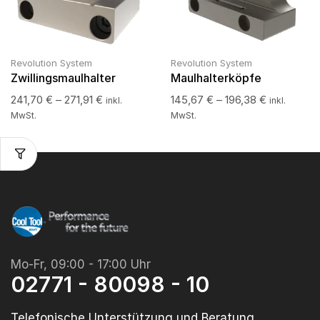
Revolution System
Revolution System
Zwillingsmaulhalter
Maulhalterköpfe
241,70
€
–
271,91
€
145,67
€
–
196,38
€
inkl.
inkl.
MwSt.
MwSt.
Mo-Fr, 09:00 - 17:00 Uhr
02771 - 80098 - 10
Telefonische Unterstützung und Beratung