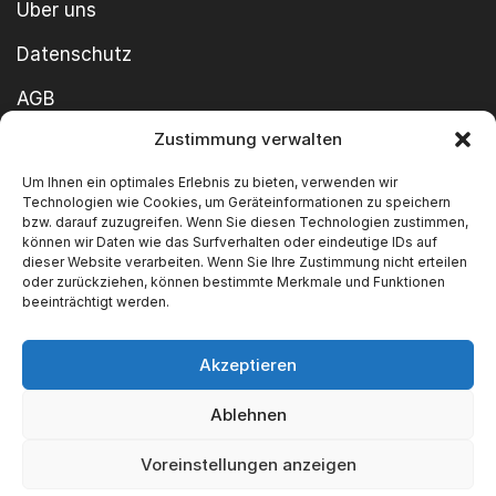
Über uns
Datenschutz
AGB
Zustimmung verwalten
Cookie-Richtlinie
Um Ihnen ein optimales Erlebnis zu bieten, verwenden wir
Impressum
Technologien wie Cookies, um Geräteinformationen zu speichern
bzw. darauf zuzugreifen. Wenn Sie diesen Technologien zustimmen,
können wir Daten wie das Surfverhalten oder eindeutige IDs auf
dieser Website verarbeiten. Wenn Sie Ihre Zustimmung nicht erteilen
oder zurückziehen, können bestimmte Merkmale und Funktionen
beeinträchtigt werden.
Akzeptieren
Copyright ©2026 SWT GmbH Built by
innovie.me
Ablehnen
Wir akzeptieren
Voreinstellungen anzeigen