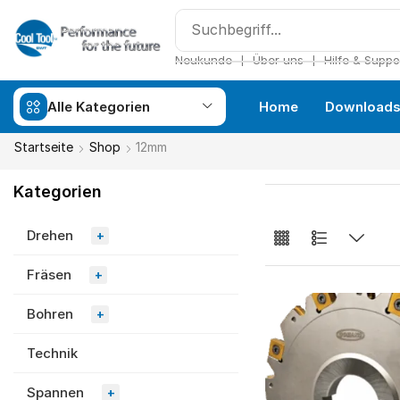
❘
❘
Neukunde
Über uns
Hilfe & Suppo
Alle Kategorien
Home
Download
Startseite
Shop
12mm
Kategorien
Drehen
+
Fräsen
+
Bohren
+
Technik
Spannen
+