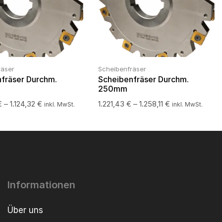
räser
Scheibenfräser
fräser Durchm.
Scheibenfräser Durchm.
250mm
€
–
1.124,32
€
1.221,43
€
–
1.258,11
€
inkl. MwSt.
inkl. MwSt.
Informationen
Über uns