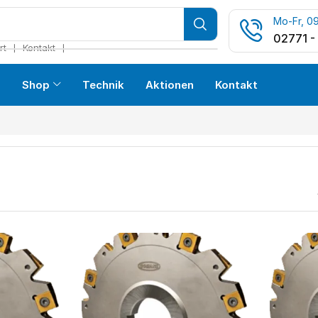
Mo-Fr, 09
02771 -
❘
❘
rt
Kontakt
s
Shop
Technik
Aktionen
Kontakt