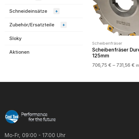
Schneideinsätze
+
Zubehör/Ersatzteile
+
Sloky
Scheibenfräser
Scheibenfräser Dur
Aktionen
125mm
706,75
€
–
731,56
€
i
Mo-Fr, 09:00 - 17:00 Uhr