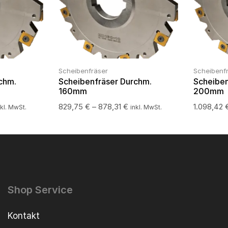
Scheibenfräser
Scheibenf
chm.
Scheibenfräser Durchm.
Scheiben
160mm
200mm
829,75
€
–
878,31
€
1.098,42
nkl. MwSt.
inkl. MwSt.
Shop Service
Kontakt