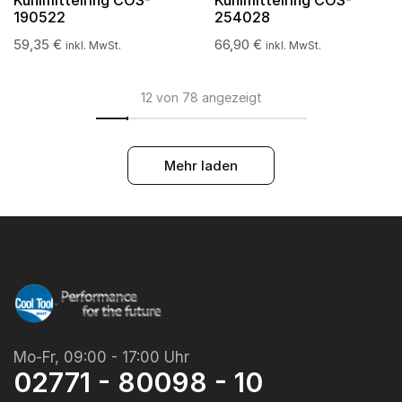
Kühlmittelring COS-
Kühlmittelring COS-
190522
254028
59,35
€
66,90
€
inkl. MwSt.
inkl. MwSt.
12 von 78 angezeigt
Mehr laden
Mo-Fr, 09:00 - 17:00 Uhr
02771 - 80098 - 10