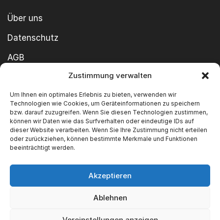
Über uns
Datenschutz
AGB
Zustimmung verwalten
Cookie-Richtlinie
Um Ihnen ein optimales Erlebnis zu bieten, verwenden wir
Impressum
Technologien wie Cookies, um Geräteinformationen zu speichern
bzw. darauf zuzugreifen. Wenn Sie diesen Technologien zustimmen,
können wir Daten wie das Surfverhalten oder eindeutige IDs auf
dieser Website verarbeiten. Wenn Sie Ihre Zustimmung nicht erteilen
oder zurückziehen, können bestimmte Merkmale und Funktionen
beeinträchtigt werden.
Akzeptieren
Copyright ©2026 SWT GmbH Built by
innovie.me
Ablehnen
Wir akzeptieren
Voreinstellungen anzeigen