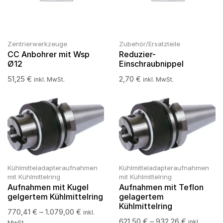
Zentrierwerkzeuge
Zubehör/Ersatzteile
CC Anbohrer mit Wsp
Reduzier-
Ø12
Einschraubnippel
51,25
€
2,70
€
inkl. MwSt.
inkl. MwSt.
Kühlmitteladapteraufnahmen
Kühlmitteladapteraufnahmen
mit Kühlmittelring
mit Kühlmittelring
Aufnahmen mit Kugel
Aufnahmen mit Teflon
gelgertem Kühlmittelring
gelagertem
Kühlmittelring
770,41
€
–
1.079,00
€
inkl.
621,50
€
–
932,26
€
inkl.
MwSt.