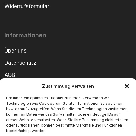
Widerrufsformular
Informationen
Über uns
Datenschutz
AGB
Zustimmung verwalten
Cookie-Richtlinie
Um Ihnen ein optimales Erlebnis zu bieten, verwenden wir
Impressum
Technologien wie Cookies, um Geräteinformationen zu speichern
bzw. darauf zuzugreifen. Wenn Sie diesen Technologien zustimmen,
können wir Daten wie das Surfverhalten oder eindeutige IDs auf
dieser Website verarbeiten. Wenn Sie Ihre Zustimmung nicht erteilen
oder zurückziehen, können bestimmte Merkmale und Funktionen
beeinträchtigt werden.