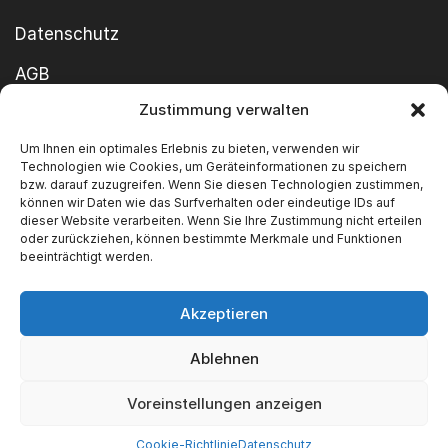
Datenschutz
AGB
Zustimmung verwalten
Cookie-Richtlinie
Um Ihnen ein optimales Erlebnis zu bieten, verwenden wir
Impressum
Technologien wie Cookies, um Geräteinformationen zu speichern
bzw. darauf zuzugreifen. Wenn Sie diesen Technologien zustimmen,
können wir Daten wie das Surfverhalten oder eindeutige IDs auf
dieser Website verarbeiten. Wenn Sie Ihre Zustimmung nicht erteilen
oder zurückziehen, können bestimmte Merkmale und Funktionen
beeinträchtigt werden.
Akzeptieren
Copyright ©2026 SWT GmbH Built by
innovie.me
Ablehnen
Wir akzeptieren
Voreinstellungen anzeigen
Cookie-Richtlinie
Datenschutz