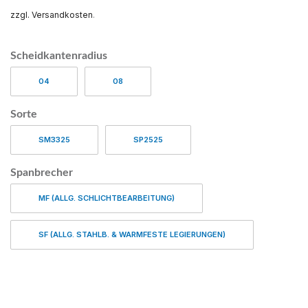
zzgl. Versandkosten
.
Scheidkantenradius
04
08
Sorte
SM3325
SP2525
Spanbrecher
MF (ALLG. SCHLICHTBEARBEITUNG)
SF (ALLG. STAHLB. & WARMFESTE LEGIERUNGEN)