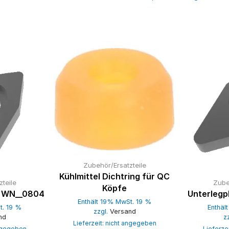
Zubehör/Ersatzteile
Kühlmittel Dichtring für QC
teile
Zube
Köpfe
ür WN__0804
Unterlegp
Enthält 19% MwSt. 19 %
t. 19 %
Enthäl
zzgl.
Versand
nd
z
Lieferzeit: nicht angegeben
angegeben
Lieferze