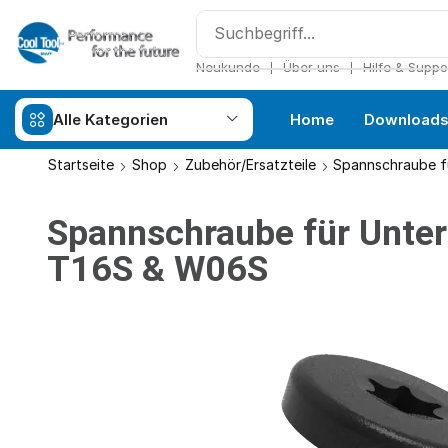
❘
❘
Neukunde
Über uns
Hilfe & Suppo
Alle Kategorien
Home
Download
Startseite
Shop
Zubehör/Ersatzteile
Spannschraube f
Spannschraube für Unter
T16S & W06S