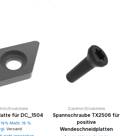
hör/Ersatzteile
Zubehör/Ersatzteile
latte für DC__1504
Spannschraube TX2506 für
positive
t 19% MwSt. 19 %
Wendeschneidplatten
zgl.
Versand
it: nicht angegeben