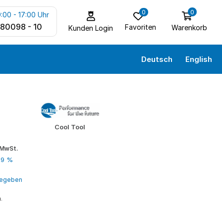
0
0
:00 - 17:00 Uhr
 80098 - 10
Favoriten
Warenkorb
Kunden Login
Deutsch
English
Cool Tool
. MwSt.
19 %
ngegeben
n
.