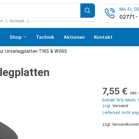
Mo-Fr, 09
02771 -
❘
❘
rt
Kontakt
s
Shop
Technik
Aktionen
Kontakt
ür Unterlegplatten T16S & W06S
legplatten
7,55
€
inkl
Enthält 19% MwSt. 
zzgl.
Versand
Lieferzeit: nicht a
zzgl. Versandkoste