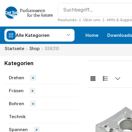
❘
❘
Neukunde
Über uns
Hilfe & Suppo
Alle Kategorien
Home
Download
Startseite
Shop
SS8310
Kategorien
Drehen
+
Fräsen
+
Bohren
+
Technik
Spannen
+