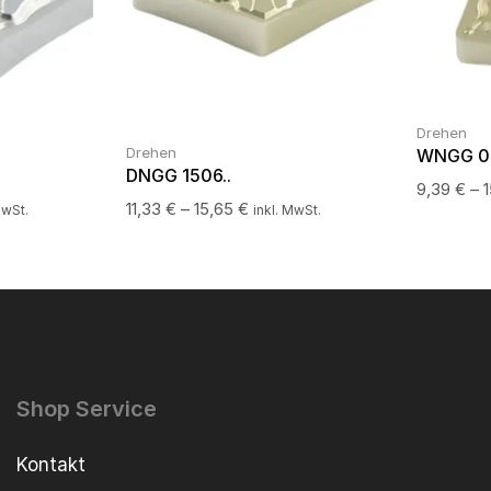
Drehen
Drehen
WNGG 08
DNGG 1506..
9,39
€
–
11,33
€
–
15,65
€
MwSt.
inkl. MwSt.
Shop Service
Kontakt