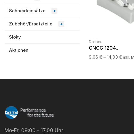
Schneideinsätze
+
Zubehör/Ersatzteile
+
Sloky
Drehen
CNGG 1204..
Aktionen
9,06
€
–
14,03
€
inkl. 
Mo-Fr, 09:00 - 17:00 Uhr