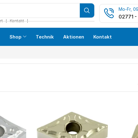
Mo-Fr, 09
02771 -
❘
❘
rt
Kontakt
s
Shop
Technik
Aktionen
Kontakt