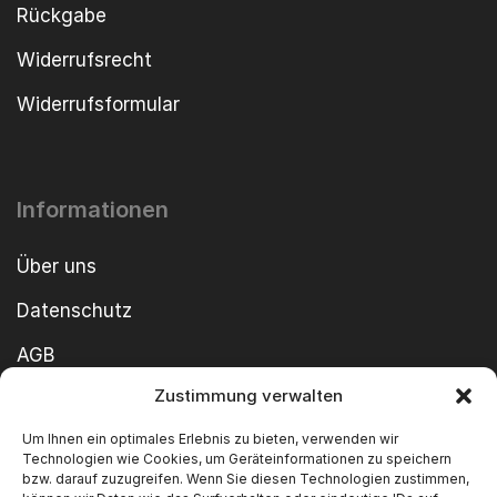
Rückgabe
Widerrufsrecht
Widerrufsformular
Informationen
Über uns
Datenschutz
AGB
Zustimmung verwalten
Cookie-Richtlinie
Um Ihnen ein optimales Erlebnis zu bieten, verwenden wir
Impressum
Technologien wie Cookies, um Geräteinformationen zu speichern
bzw. darauf zuzugreifen. Wenn Sie diesen Technologien zustimmen,